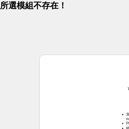
所選模組不存在！
頁
n
P
錯