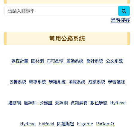
sea
進階搜尋
常用公務系統
課程計畫
因材網
布可星球
差勤系統
會計系統
公文系統
公告系統
輔導系統
學籍系統
填報系統
成績系統
學習護照
進修網
磨課師
公務園
愛課網
資訊素養
數位學習
HyRead
HyRead
HyRead
因雄崛起
E-game
PaGamO