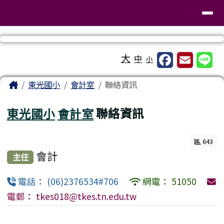
臺南市東區東光國民小學
導覽列
跳至主內容區
工具列
大
中
小
頁尾區域
主內容區域
Home
東光國小
會計室
聯絡資訊
東光國小
會計室
聯絡資訊
643
會計
主任
電話： (06)2376534#706
網電： 51050
電郵： tkes018@tkes.tn.edu.tw