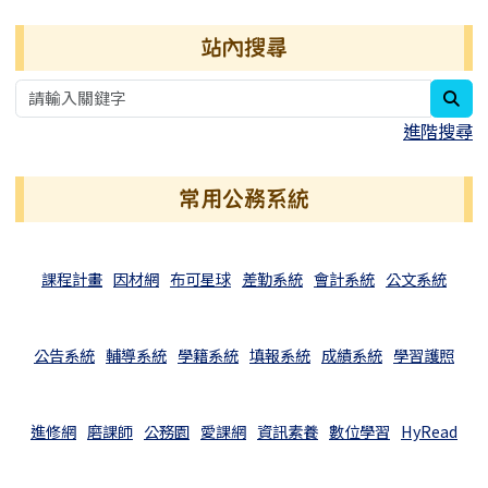
右邊區域內容
站內搜尋
sea
進階搜尋
常用公務系統
課程計畫
因材網
布可星球
差勤系統
會計系統
公文系統
公告系統
輔導系統
學籍系統
填報系統
成績系統
學習護照
進修網
磨課師
公務園
愛課網
資訊素養
數位學習
HyRead