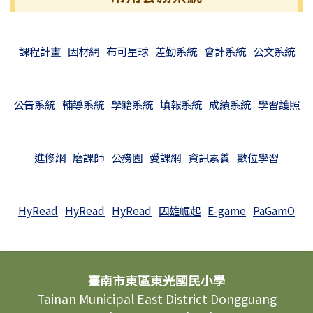
課程計畫
因材網
布可星球
差勤系統
會計系統
公文系統
公告系統
輔導系統
學籍系統
填報系統
成績系統
學習護照
進修網
磨課師
公務園
愛課網
資訊素養
數位學習
HyRead
HyRead
HyRead
因雄崛起
E-game
PaGamO
頁尾區域內容
臺南市東區東光國民小學
Tainan Municipal East District Dongguang