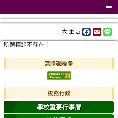
臺南市東區東光國民小學
導覽列
跳至主內容區
工具列
大
中
小
頁尾區域
主內容區域
所選模組不存在！
左邊區域內容
無障礙標章
校務行政
學校重要行事曆