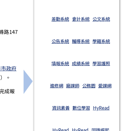
差勤系統
會計系統
公文系統
路147
公告系統
輔導系統
學籍系統
填報系統
成績系統
學習護照
南市政府
2）。
下一筆：臺南市115年度國小暨幼兒園第一
進修網
磨課師
公務園
愛課網
完成報
資訊素養
數位學習
HyRead
HyRead
HyRead
因雄崛起