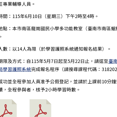
任專業輔導人員。
時間：115年6月10日（星期三）下午2時至4時。
地點：本市南區龍崗國民小學多功能教室（臺南市南區鯤鯓
。
人數：以14人為限（於學習護照系統通知報名結果）。
期限及方式：自115年5月7日起至5月22日止，請逕至
臺
局學習護照系統
完成報名程序（請搜尋課程代碼：31820
國立成功大學115年「戀愛學分成功到手」單身聯誼活動
成功並全程參加人員准予公假登記，並請於上課前10分鐘
續，全程參與者，核予2小時學習時數。