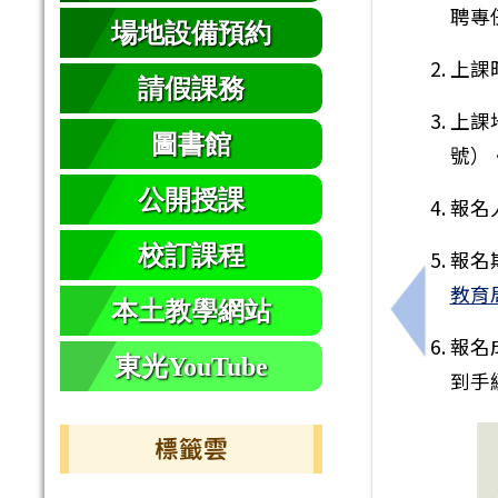
聘專
場地設備預約
上課
請假課務
上課
圖書館
號）
公開授課
報名
校訂課程
報名
教育
本土教學網站
上一筆：
報名
東光YouTube
到手
標籤雲
標籤雲導覽