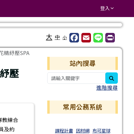
登入
大
中
小
精紓壓SPA
右邊區域內容
站內搜尋
精紓壓
search
進階搜尋
常用公務系統
隊教練合
員及約
課程計畫
因材網
布可星球