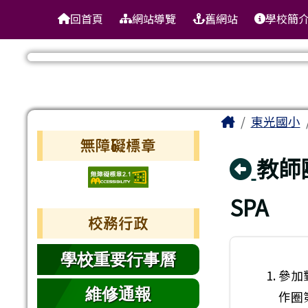
臺南市東區東光國民小學
導覽列
跳至主內容區
回首頁
網站導覽
舊網站
學校簡
工具列
頁尾區域
主內容區
Home
東光國小
左邊區域內容
無障礙標章
回上
教師
SPA
校務行政
學校重要行事曆
參加
維修通報
作圈