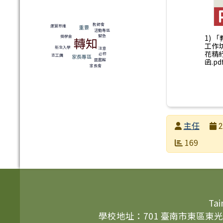
教師會
運算思維
重要
活動專區
1) 
緊急
獎學金
轉知
工作
新生入學
注意
花精紓
必修
志工團
家長專區
函.pd
圖書館
家長會
發布者
主任
2
發布日期
瀏覽次數
169
頁尾區域內容
Tai
學校地址：701 臺南市東區東光