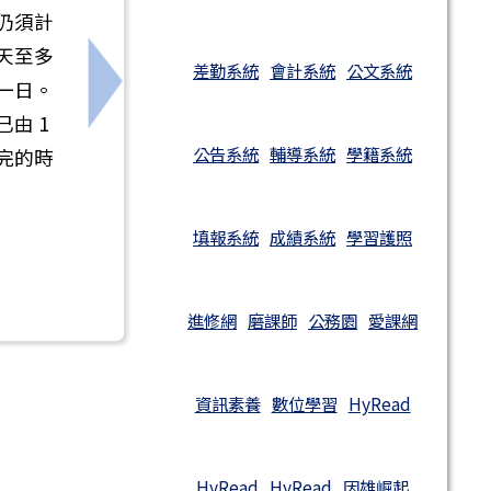
仍須計
當天至多
差勤系統
會計系統
公文系統
一日。
下一筆：112年至115年全國公教員工旅遊
由 1
公告系統
輔導系統
學籍系統
完的時
填報系統
成績系統
學習護照
進修網
磨課師
公務園
愛課網
資訊素養
數位學習
HyRead
HyRead
HyRead
因雄崛起