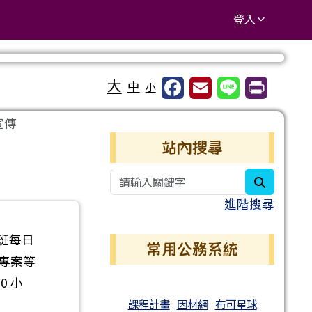
登入
大
中
小
宣傳
右邊區域內容
站內搜尋
search
進階搜尋
加班每日
常用公務系統
殊專案等
0 小
課程計畫
因材網
布可星球