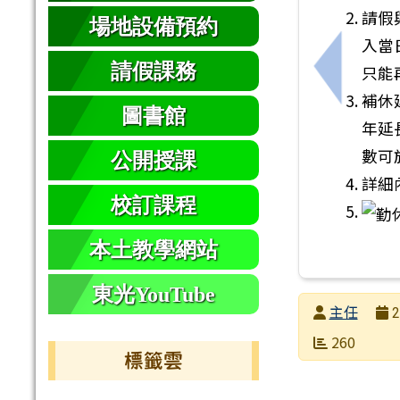
請假
場地設備預約
入當
請假課務
只能
上一筆：
補休
圖書館
年延
數可
公開授課
詳細
校訂課程
本土教學網站
東光YouTube
發布者
主任
2
發布日期
瀏覽次數
260
標籤雲
標籤雲導覽