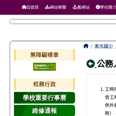
臺南市東區東光國民小學
導覽列
跳至主內容區
回首頁
網站導覽
舊網站
學校簡
工具列
頁尾區域
主內容區
Home
東光國小
左邊區域內容
無障礙標章
回上
公務
校務行政
工時
含工
學校重要行事曆
例外
維修通報
時）