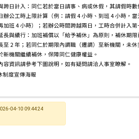
與跨日計入：同仁若於當日請事、病或休假，其請假時數
日辦公工時上限計算（例：請假 4 小時、到班 4 小時，
再加班 4 小時）；若辦公時間跨越兩日，工時合併計入第
教育部福利資訊-遠傳電信【4月優惠方案】
延長與續行：加班補償以「給予補休」為原則，補休期限已
長至 2 年；若同仁於期限內調職（遷調）至新機關，未休
於新機關繼續補休，保障同仁健康權益。
內容資訊請參考下圖說明，如有疑問請洽人事室瞭解。
026-04-10 09:44:24