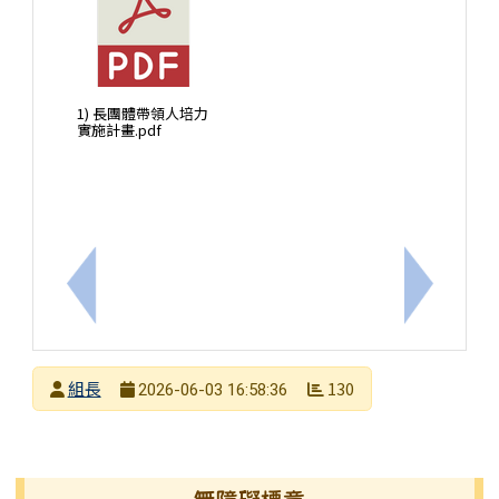
1) 長團體帶領人培力
實施計畫.pdf
上一筆：轉知進修推廣處115年「兒童課後照顧服務人
下一筆：
發布者
組長
130
2026-06-03 16:58:36
發布日期
瀏覽次數
左邊區域內容