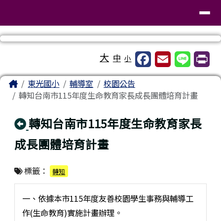
臺南市東區東光國民小學
導覽列
跳至主內容區
工具列
大
中
小
頁尾區域
主內容區域
Home
東光國小
輔導室
校園公告
轉知台南市115年度生命教育家長成長團體培育計畫
回上頁
轉知台南市115年度生命教育家長
成長團體培育計畫
標籤：
轉知
一、依據本市115年度友善校園學生事務與輔導工
作(生命教育)實施計畫辦理。