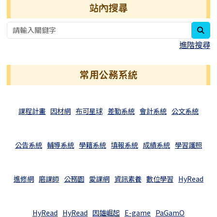
右邊區域內容
站內搜尋
sea
進階搜尋
常用公務系統
課程計畫
因材網
布可星球
差勤系統
會計系統
公文系統
公告系統
輔導系統
學籍系統
填報系統
成績系統
學習護照
進修網
磨課師
公務園
愛課網
資訊素養
數位學習
HyRead
HyRead
HyRead
因雄崛起
E-game
PaGamO