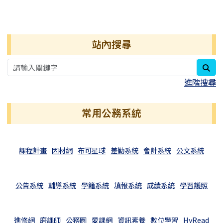
右邊區域內容
站內搜尋
sea
進階搜尋
常用公務系統
課程計畫
因材網
布可星球
差勤系統
會計系統
公文系統
公告系統
輔導系統
學籍系統
填報系統
成績系統
學習護照
進修網
磨課師
公務園
愛課網
資訊素養
數位學習
HyRead