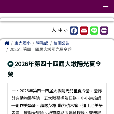
臺南市東區東光國民小學
導覽列
跳至主內容區
工具列
大
中
小
頁尾區域
主內容區域
Home
東光國小
學務處
校園公告
2026年第四十四屆大墩陽光夏令營
回上頁
2026年第四十四屆大墩陽光夏令
營
一、2026年第四十四屆大墩陽光兒童夏令營，營隊
計有動物醫學院─五大獸醫探險任務、小小烘焙師
─創作美學營、超級英雄-動力積木管、迪士尼美語
表演─歡樂大冒險、福爾摩斯少年偵探隊、麥塊程