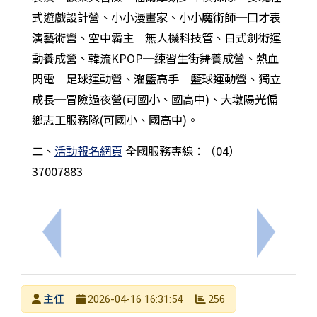
式遊戲設計營、小小漫畫家、小小魔術師─口才表
演藝術營、空中霸主─無人機科技管、日式劍術運
動養成營、韓流KPOP─練習生街舞養成營、熱血
閃電─足球運動營、灌籃高手─籃球運動營、獨立
成長─冒險過夜營(可國小、國高中)、大墩陽光偏
鄉志工服務隊(可國小、國高中)。
二、
活動報名網頁
全國服務專線：（04）
37007883
上一筆：「臺灣意象展－變動中的臺灣人」 專題講座
下一筆：
發布者
主任
256
2026-04-16 16:31:54