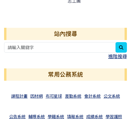
志工團
右邊區域內容
站內搜尋
sea
進階搜尋
常用公務系統
課程計畫
因材網
布可星球
差勤系統
會計系統
公文系統
公告系統
輔導系統
學籍系統
填報系統
成績系統
學習護照