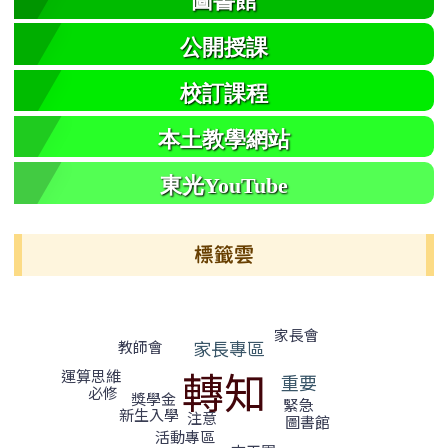
圖書館
公開授課
校訂課程
本土教學網站
東光YouTube
標籤雲
標籤雲導覽
家長會
家長專區
教師會
轉知
運算思維
重要
必修
獎學金
緊急
新生入學
注意
圖書館
活動專區