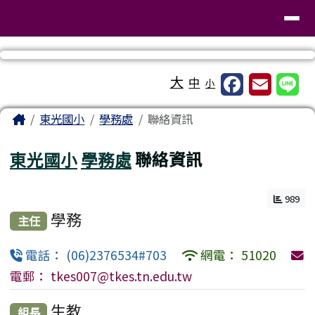
臺南市東區東光國民小學
導覽列
跳至主內容區
工具列
大
中
小
頁尾區域
主內容區域
Home
東光國小
學務處
聯絡資訊
東光國小
學務處
聯絡資訊
989
學務
主任
電話： (06)2376534#703
網電： 51020
電郵： tkes007@tkes.tn.edu.tw
生教
組長