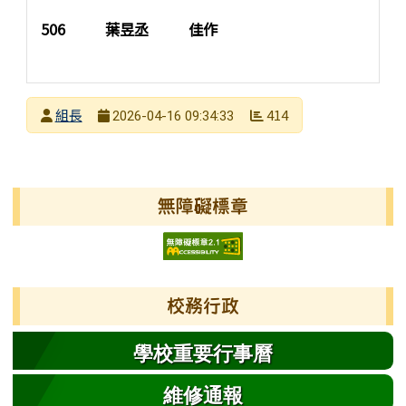
506 葉昱丞 佳作
發布者
組長
414
2026-04-16 09:34:33
發布日期
瀏覽次數
左邊區域內容
無障礙標章
校務行政
學校重要行事曆
維修通報