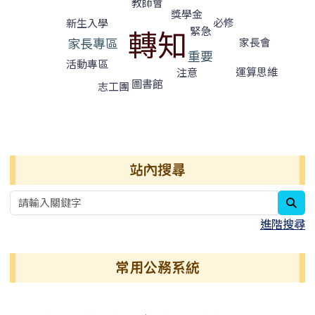
教師會
獎學金
必修
新生入學
轉知
緊急
家長專區
家長會
重要
活動專區
運算思維
注意
圖書館
志工團
右邊區域內容
站內搜尋
sea
進階搜尋
常用公務系統