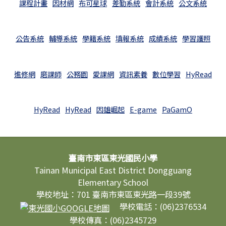
課程計畫
因材網
布可星球
差勤系統
會計系統
公文系統
公告系統
輔導系統
學籍系統
填報系統
成績系統
學習護照
進修網
磨課師
公務園
愛課網
資訊素養
數位學習
HyRead
HyRead
HyRead
因雄崛起
E-game
PaGamO
頁尾區域內容
臺南市東區東光國民小學
Tainan Municipal East District Dongguang
Elementary School
學校地址：701 臺南市東區東光路一段39號
學校電話：(06)2376534
學校傳真：(06)2345729