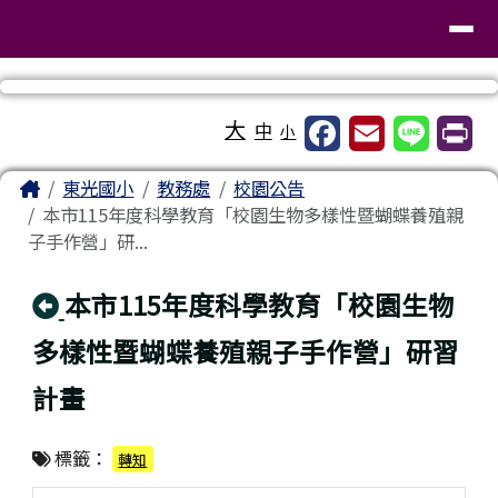
臺南市東區東光國民小學
導覽列
跳至主內容區
工具列
大
中
小
頁尾區域
主內容區域
Home
東光國小
教務處
校園公告
本市115年度科學教育「校園生物多樣性暨蝴蝶養殖親
子手作營」研...
回上頁
本市115年度科學教育「校園生物
多樣性暨蝴蝶養殖親子手作營」研習
計畫
標籤：
轉知