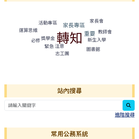
標籤雲導覽
家長會
活動專區
家長專區
運算思維
轉知
教師會
重要
獎學金
新生入學
必修
注意
緊急
圖書館
志工團
右邊區域內容
站內搜尋
sea
進階搜尋
常用公務系統