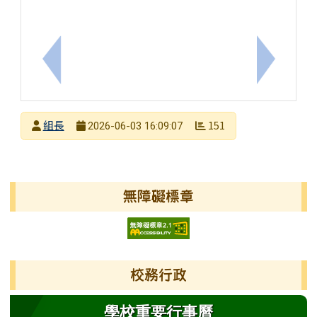
上一筆：國立臺北教育大學辦理「115年度國民小學教
下一筆：
發布者
組長
151
2026-06-03 16:09:07
發布日期
瀏覽次數
左邊區域內容
無障礙標章
校務行政
學校重要行事曆