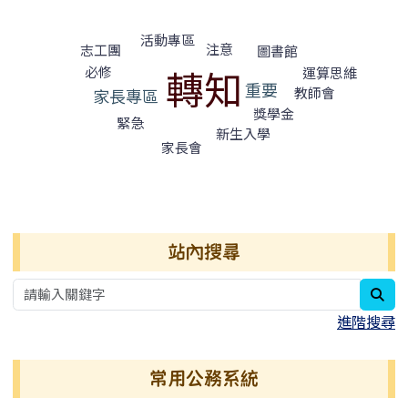
標籤雲導覽
活動專區
注意
志工團
圖書館
轉知
必修
運算思維
重要
教師會
家長專區
獎學金
緊急
新生入學
家長會
右邊區域內容
站內搜尋
sea
進階搜尋
常用公務系統