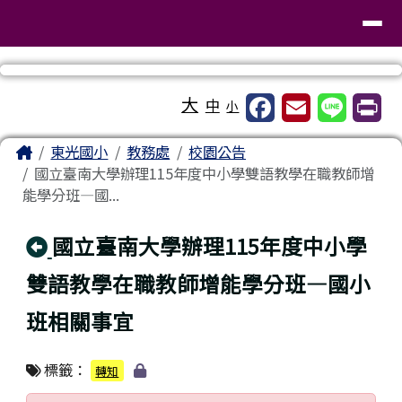
臺南市東區東光國民小學
導覽列
跳至主內容區
工具列
大
中
小
頁尾區域
主內容區域
Home
東光國小
教務處
校園公告
國立臺南大學辦理115年度中小學雙語教學在職教師增
能學分班—國...
回上頁
國立臺南大學辦理115年度中小學
雙語教學在職教師增能學分班—國小
班相關事宜
標籤：
轉知