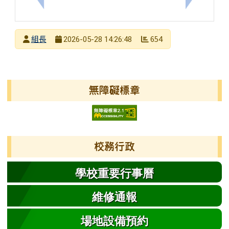
發布者
組長
654
2026-05-28 14:26:48
發布日期
瀏覽次數
左邊區域內容
無障礙標章
校務行政
學校重要行事曆
維修通報
場地設備預約