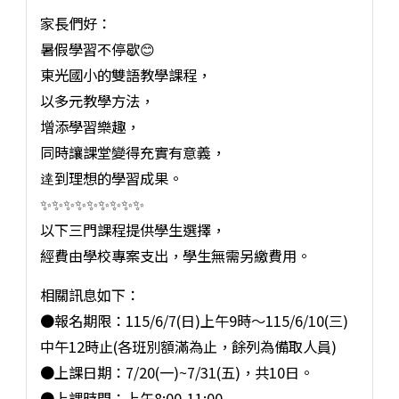
家長們好：
暑假學習不停歇😊
東光國小的雙語教學課程，
以多元教學方法，
增添學習樂趣，
同時讓課堂變得充實有意義，
逹到理想的學習成果。
✨️✨️✨️✨️✨️✨️✨️✨️✨️
以下三門課程提供學生選擇，
經費由學校專案支出，學生無需另繳費用。
相關訊息如下：
●報名期限：115/6/7(日)上午9時～115/6/10(三)
中午12時止(各班別額滿為止，餘列為備取人員)
●上課日期：7/20(一)~7/31(五)，共10日。
●上課時間：上午8:00-11:00