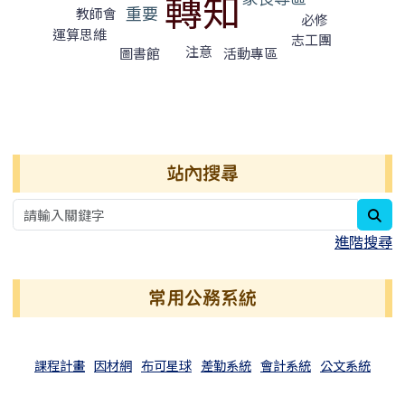
轉知
重要
教師會
必修
運算思維
志工團
注意
圖書館
活動專區
右邊區域內容
站內搜尋
sea
進階搜尋
常用公務系統
課程計畫
因材網
布可星球
差勤系統
會計系統
公文系統