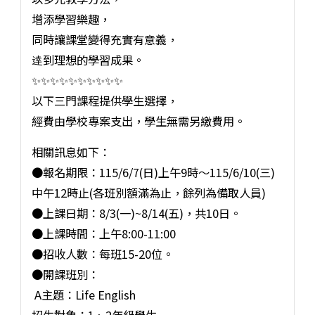
增添學習樂趣，
同時讓課堂變得充實有意義，
逹到理想的學習成果。
✨️✨️✨️✨️✨️✨️✨️✨️✨️✨️
以下三門課程提供學生選擇，
經費由學校專案支出，學生無需另繳費用。
相關訊息如下：
●報名期限：115/6/7(日)上午9時～115/6/10(三)
中午12時止(各班別額滿為止，餘列為備取人員)
●上課日期：8/3(一)~8/14(五)，共10日。
●上課時間：上午8:00-11:00
●招收人數：每班15-20位。
●開課班別：
A主題：Life English
招生對象：1、2年級學生