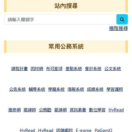
右邊區域內容
站內搜尋
sea
進階搜尋
常用公務系統
課程計畫
因材網
布可星球
差勤系統
會計系統
公文系統
公告系統
輔導系統
學籍系統
填報系統
成績系統
學習護照
進修網
磨課師
公務園
愛課網
資訊素養
數位學習
HyRead
HyRead
HyRead
因雄崛起
E-game
PaGamO