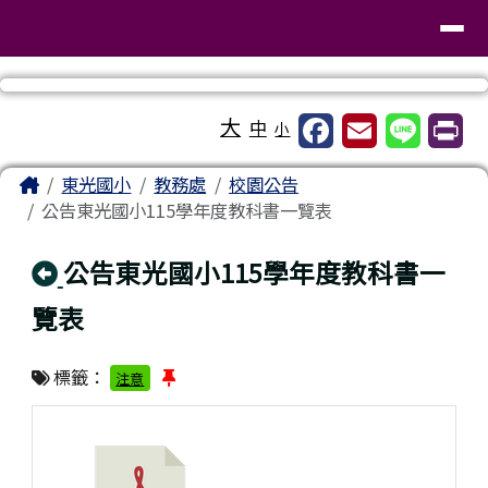
臺南市東區東光國民小學
導覽列
跳至主內容區
工具列
大
中
小
頁尾區域
主內容區域
Home
東光國小
教務處
校園公告
公告東光國小115學年度教科書一覽表
回上頁
公告東光國小115學年度教科書一
覽表
標籤：
注意