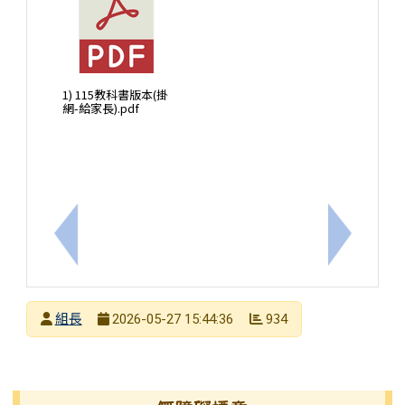
1) 115教科書版本(掛
網-給家長).pdf
上一筆：資訊中心進行大港機房「教育部TANet MX4
下一筆：
發布者
組長
934
2026-05-27 15:44:36
發布日期
瀏覽次數
左邊區域內容