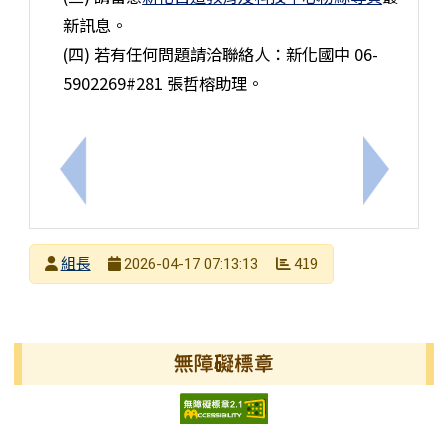
新訊息。
(四) 若有任何問題請洽聯絡人：新化國中 06-
5902269#281 張哲榕助理。
上一筆：學校重要行事曆
下一筆：
發布者
組長
419
2026-04-17 07:13:13
發布日期
瀏覽次數
左邊區域內容
無障礙標章