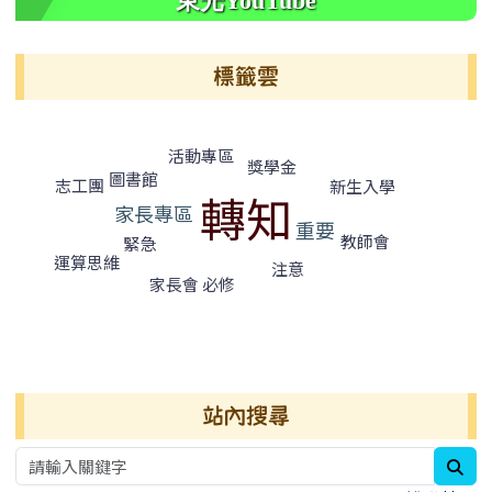
東光YouTube
標籤雲
標籤雲導覽
活動專區
獎學金
圖書館
志工團
新生入學
轉知
家長專區
重要
教師會
緊急
運算思維
注意
家長會
必修
右邊區域內容
站內搜尋
sea