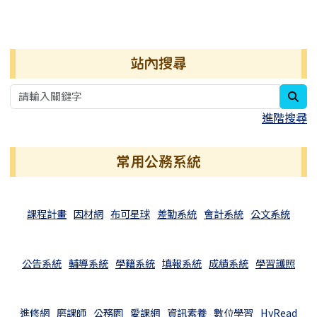
右邊區域內容
站內搜尋
sea
進階搜尋
常用公務系統
課程計畫
因材網
布可星球
差勤系統
會計系統
公文系統
公告系統
輔導系統
學籍系統
填報系統
成績系統
學習護照
進修網
磨課師
公務園
愛課網
資訊素養
數位學習
HyRead