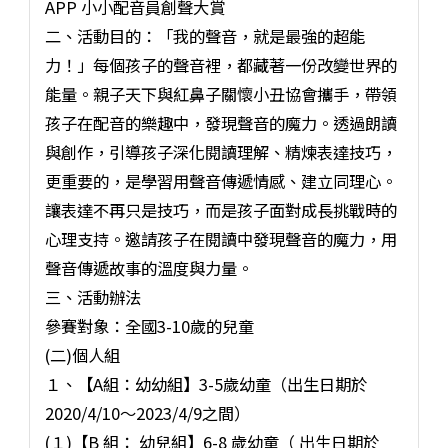
APP 小小配音員創聲大賞
二、活動目的：「我的聲音，就是最強的超能
力！」每個孩子的聲音裡，都藏著一份改變世界的
能量。親子天下與紅鼻子關懷小丑協會攜手，帶領
孩子在配音的樂趣中，發現聲音的魔力。透過朗讀
與創作，引導孩子深化閱讀理解、精煉表達技巧，
更重要的，是學習用聲音傳遞情感、建立同理心。
讓表達不再只是技巧，而是孩子面對成長挑戰時的
心理支持。邀請孩子在閱讀中發現聲音的魔力，用
聲音傳遞故事的溫度與力量。
三、活動辦法
參賽對象：全國3-10歲的兒童
(二)個人組
１、【A組：幼幼組】3-5歲幼童（出生日期於
2020/4/10～2023/4/9之間）
(１)【B 組： 幼兒組】6-8 歲幼童（ 出生日期於