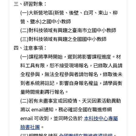
三、研習對象：
(一)大新營地區(新營、後壁、白河、東山、柳
營、鹽水)之國中小教師
(二)對科技領域有興趣之臺南市立國中小教師
(三)對科技領域有興趣之全國國中小教師
四、注意事項：
(一)課程將準時開始，遲到將影響課程進度。材
料工具有限，恕不接受現場報名，已錄取人員請
全程參與，無法全程參與者請勿報名，錄取後未
到者系統將註記，影響自身報名權益，請學員衡
量時間規劃再行報名。
(二)若有未盡事宜或因疫情、天災因素活動異動
將以 email通知，務必確認全國在職進修網
email 可收到，並同時公告於
本科技中心專屬
臉書社團
。
(三)相關報名請至
全國教師在職進修資訊網
。