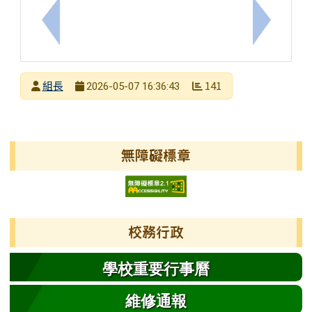
上一筆：轉知臺北市立天文科學教育館「115年教師
下一筆：
發布者
組長
141
2026-05-07 16:36:43
發布日期
瀏覽次數
左邊區域內容
無障礙標章
校務行政
學校重要行事曆
維修通報