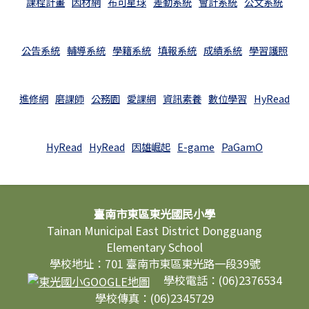
課程計畫
因材網
布可星球
差勤系統
會計系統
公文系統
公告系統
輔導系統
學籍系統
填報系統
成績系統
學習護照
進修網
磨課師
公務園
愛課網
資訊素養
數位學習
HyRead
HyRead
HyRead
因雄崛起
E-game
PaGamO
頁尾區域內容
臺南市東區東光國民小學
Tainan Municipal East District Dongguang
Elementary School
學校地址：701 臺南市東區東光路一段39號
學校電話：(06)2376534
學校傳真：(06)2345729