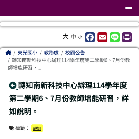
臺南市東區東光國民小學
導覽列
跳至主內容區
工具列
大
中
小
頁尾區域
主內容區域
Home
東光國小
教務處
校園公告
轉知南新科技中心辦理114學年度第二學期6、7月份教
師增能研習，...
回上頁
轉知南新科技中心辦理114學年度
第二學期6、7月份教師增能研習，詳
如說明。
標籤：
轉知