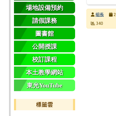
場地設備預約
發布者
組長
2
請假課務
發布日期
瀏覽次數
340
圖書館
公開授課
校訂課程
本土教學網站
東光YouTube
標籤雲
標籤雲導覽