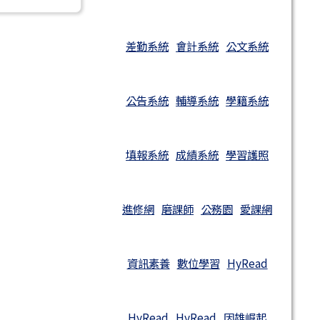
差勤系統
會計系統
公文系統
公告系統
輔導系統
學籍系統
填報系統
成績系統
學習護照
進修網
磨課師
公務園
愛課網
資訊素養
數位學習
HyRead
HyRead
HyRead
因雄崛起