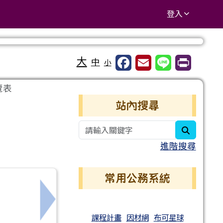
登入
大
中
小
覽表
右邊區域內容
站內搜尋
search
進階搜尋
常用公務系統
下一筆：有好書要推薦學校圖書館購買，我該
課程計畫
因材網
布可星球