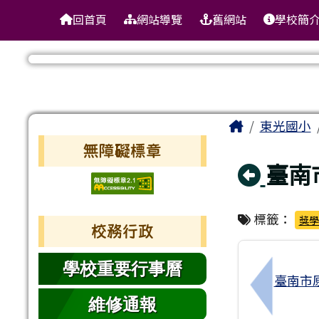
臺南市東區東光國民小學
導覽列
跳至主內容區
回首頁
網站導覽
舊網站
學校簡
工具列
頁尾區域
主內容區
Home
東光國小
左邊區域內容
無障礙標章
回上
臺南
標籤：
獎學
校務行政
學校重要行事曆
臺南市
上一筆：
維修通報