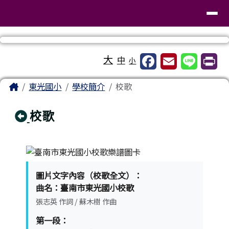
臺南市東區東光國民小學
導覽列
跳至主內容區
工具列
大
中
小
頁尾區域
主內容區域
Home
東光國小
學校簡介
校歌
回上頁
校歌
圖片文字內容（校歌全文）：
曲名：臺南市東光國小校歌
張志英 作詞 / 蘇木樹 作曲
第一段：