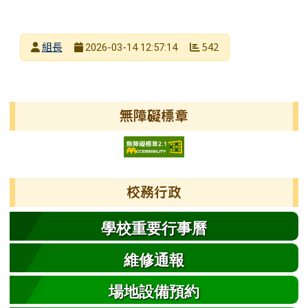
發布者
組長
542
2026-03-14 12:57:14
發布日期
瀏覽次數
左邊區域內容
無障礙標章
校務行政
學校重要行事曆
維修通報
場地設備預約