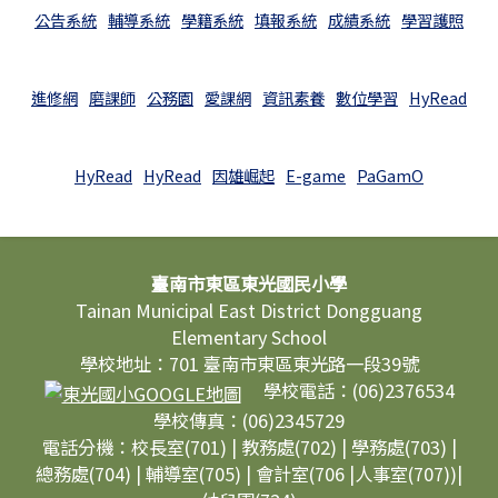
公告系統
輔導系統
學籍系統
填報系統
成績系統
學習護照
進修網
磨課師
公務園
愛課網
資訊素養
數位學習
HyRead
HyRead
HyRead
因雄崛起
E-game
PaGamO
頁尾區域內容
臺南市東區東光國民小學
Tainan Municipal East District Dongguang
Elementary School
學校地址：701 臺南市東區東光路一段39號
學校電話：(06)2376534
學校傳真：(06)2345729
電話分機：校長室(701) | 教務處(702) | 學務處(703) |
總務處(704) | 輔導室(705) | 會計室(706 |人事室(707))|