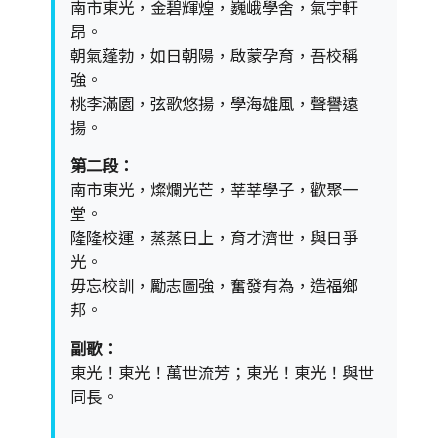
南市東光，金碧輝煌，巍峨學舍，氣宇軒
昂。
朝氣蓬勃，如日朝陽，啟蒙孕育，吾校稱
強。
桃李滿園，弦歌悠揚，學海雄風，聲譽遠
揚。
第二段：
南市東光，燦爛光芒，莘莘學子，歡聚一
堂。
隆隆校運，蒸蒸日上，育才濟世，與日爭
光。
毋忘校訓，勵志圖強，奮發有為，造福鄉
邦。
副歌：
東光！東光！萬世流芳；東光！東光！與世
同長。